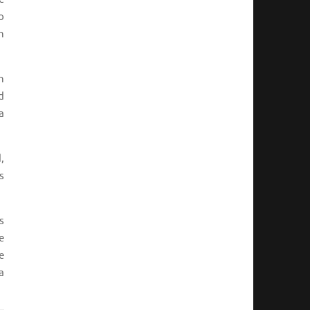
o
n
n
d
a
,
s
s
e
e
a