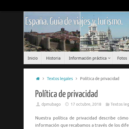
Saltar
al
contenido
España. Guía de viajes y turismo.
Saltar
Inicio
Historia
Información práctica
Fotos
al
contenido
Inicio
Textos legales
Política de privacidad
Política de privacidad
dpmubago
17 octubre, 2018
Textos leg
Nuestra política de privacidad describe cóm
información que recabamos a través de los dife