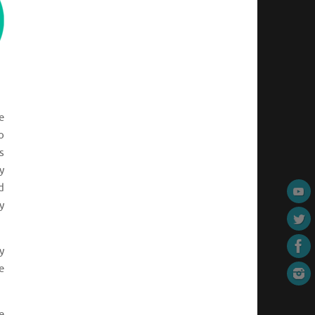
e
o
s
y
d
y
y
e
e