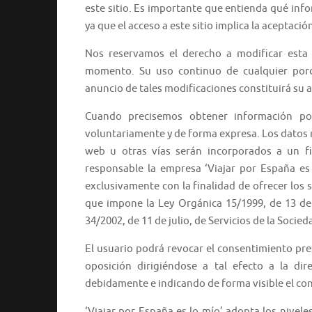
este sitio. Es importante que entienda qué inf
ya que el acceso a este sitio implica la aceptació
Nos reservamos el derecho a modificar esta 
momento. Su uso continuo de cualquier porció
anuncio de tales modificaciones constituirá su 
Cuando precisemos obtener información por
voluntariamente y de forma expresa. Los datos r
web u otras vías serán incorporados a un fi
responsable la empresa ‘Viajar por España es 
exclusivamente con la finalidad de ofrecer los s
que impone la Ley Orgánica 15/1999, de 13 de 
34/2002, de 11 de julio, de Servicios de la Socie
El usuario podrá revocar el consentimiento pres
oposición dirigiéndose a tal efecto a la dir
debidamente e indicando de forma visible el con
‘Viajar por España es lo mío’ adopta los nive